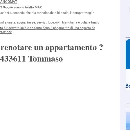
/BANCOMAT
 2 Giugno sono in tariffa MAX
riazioni a seconda che sia monolocale o bilocale, è sempre meglio
ndizionata, acqua, tasse, servizi, luce,wi-fi, biancheria e
pulizia finale
ta e riservata solo e soltanto dopo il pagamento di una caparra da
otazione
enotare un appartamento ?
2433611 Tommaso