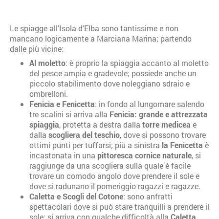
Le spiagge all'Isola d'Elba sono tantissime e non
mancano logicamente a Marciana Marina; partendo
dalle più vicine:
Al moletto
: è proprio la spiaggia accanto al moletto
del pesce ampia e gradevole; possiede anche un
piccolo stabilimento dove noleggiano sdraio e
ombrelloni.
Fenicia e Fenicetta
: in fondo al lungomare salendo
tre scalini si arriva alla
Fenicia: grande e attrezzata
spiaggia
, protetta a destra dalla
torre medicea
e
dalla
scogliera del teschio
, dove si possono trovare
ottimi punti per tuffarsi; più a sinistra
la Fenicetta
è
incastonata in una
pittoresca cornice naturale
, si
raggiunge da una scogliera sulla quale è facile
trovare un comodo angolo dove prendere il sole e
dove si radunano il pomeriggio ragazzi e ragazze.
Caletta e Scogli del Cotone
: sono anfratti
spettacolari dove si può stare tranquilli a prendere il
sole; si arriva con qualche difficoltà alla
Caletta