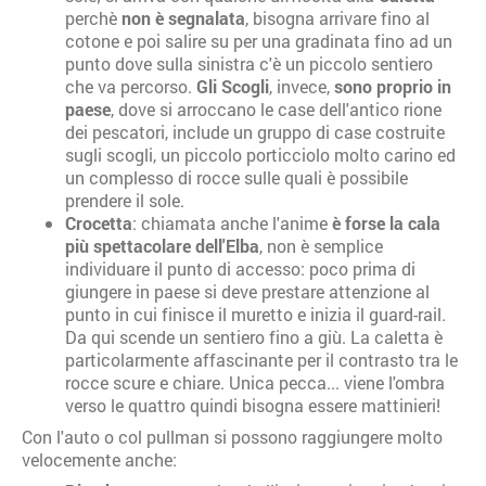
perchè
non è segnalata
, bisogna arrivare fino al
cotone e poi salire su per una gradinata fino ad un
punto dove sulla sinistra c'è un piccolo sentiero
che va percorso.
Gli Scogli
, invece,
sono proprio in
paese
, dove si arroccano le case dell'antico rione
dei pescatori, include un gruppo di case costruite
sugli scogli, un piccolo porticciolo molto carino ed
un complesso di rocce sulle quali è possibile
prendere il sole.
Crocetta
: chiamata anche l'anime
è forse la cala
più spettacolare dell'Elba
, non è semplice
individuare il punto di accesso: poco prima di
giungere in paese si deve prestare attenzione al
punto in cui finisce il muretto e inizia il guard-rail.
Da qui scende un sentiero fino a giù. La caletta è
particolarmente affascinante per il contrasto tra le
rocce scure e chiare. Unica pecca... viene l'ombra
verso le quattro quindi bisogna essere mattinieri!
Con l'auto o col pullman si possono raggiungere molto
velocemente anche: