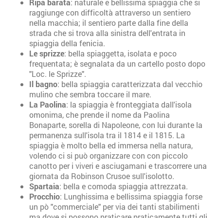
Ripa barata
: naturale e bellissima spiaggia che si
raggiunge con difficoltà attraverso un sentiero
nella macchia; il sentiero parte dalla fine della
strada che si trova alla sinistra dell'entrata in
spiaggia della fenicia.
Le sprizze
: bella spiaggetta, isolata e poco
frequentata; è segnalata da un cartello posto dopo
"Loc. le Sprizze".
Il bagno
: bella spiaggia caratterizzata dal vecchio
mulino che sembra toccare il mare.
La Paolina
: la spiaggia è fronteggiata dall'isola
omonima, che prende il nome da Paolina
Bonaparte, sorella di Napoleone, con lui durante la
permanenza sull'isola tra il 1814 e il 1815. La
spiaggia è molto bella ed immersa nella natura,
volendo ci si può organizzare con con piccolo
canotto per i viveri e asciugamani e trascorrere una
giornata da Robinson Crusoe sull'isolotto.
Spartaia
: bella e comoda spiaggia attrezzata.
Procchio
: Lunghissima e bellissima spiaggia forse
un pò "commerciale" per via dei tanti stabilimenti
ma dove si possono praticare praticamente tutti gli